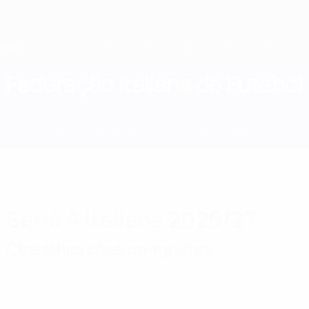
Saltar
para
o
conteúdo
principal
Home
Federação Italiana de Futebol
ITA
Notícias
Sobre
Selecções nacionais
Prova doméstica
Serie A italiana 2026/27
Classificações completas