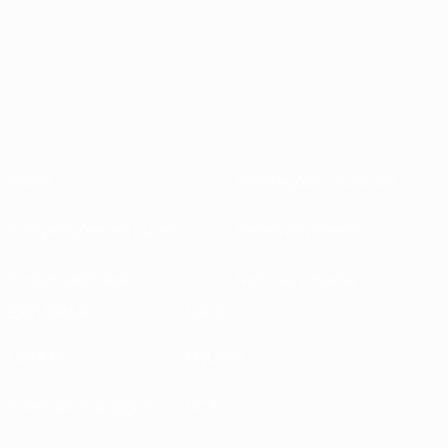
Sobre
Federações nacionais
Competições em curso
Desenvolvimento
Sustentabilidade
Notícias e media
EXPLORAR
MAIS
UEFA.tv
MyUEFA
Calendário de jogos
UC3