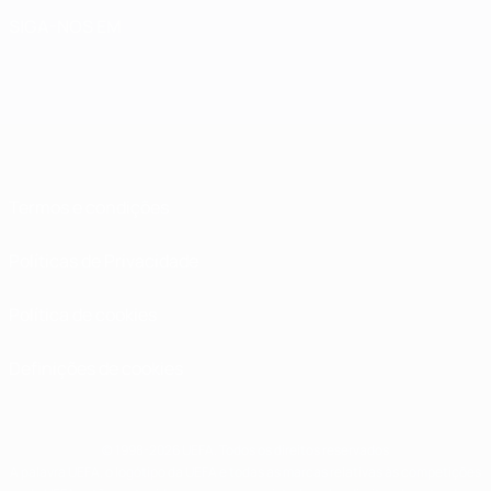
SIGA-NOS EM
Termos e condições
Políticas de Privacidade
Política de cookies
Definições de cookies
© 1998-2026 UEFA. Todos os direitos reservados
A palavra UEFA, o logótipo da UEFA e todas as marcas relativas às competições