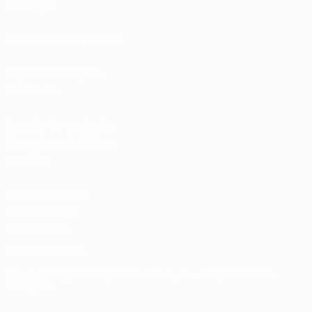
Rankings
Bilhetes/Hospitalidade
Loja das Selecções
Nacionais
Loja das Competições
Masculinas de Clubes
da UEFA
UEFA Men's Club
Competitions
Memorabilia
MUDAR IDIOMA
Português
English
Français
Deutsch
Русский
Español
Italiano
Português