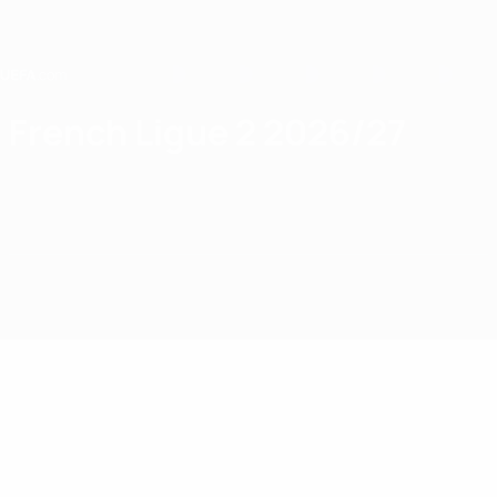
Saltar
para
o
conteúdo
principal
Home
French Ligue 2 2026/27