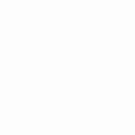
Saltar
para
o
conteúdo
principal
Home
Federação Inglesa de Futebol
ENG
Notícias
Sobre
Selecções nacionais
Prova doméstica
Taça da Liga Inglesa 2026/27