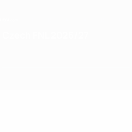
Saltar
para
o
conteúdo
principal
Home
Czech FNL 2026/27