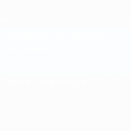
Saltar
para
o
conteúdo
principal
Home
Federação de Futebol do
Azerbaijão
AZE
Notícias
Sobre
Selecções nacionais
Prova doméstica
Taça do Azerbaijão 2025/26