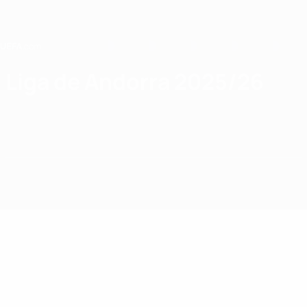
Saltar
para
o
conteúdo
principal
Home
Liga de Andorra 2025/26