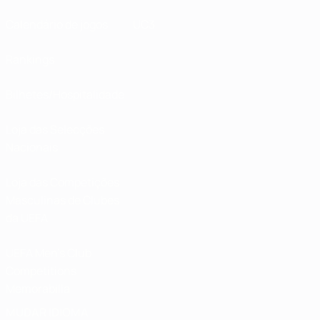
Calendário de jogos
UC3
Rankings
Bilhetes/Hospitalidade
Loja das Selecções
Nacionais
Loja das Competições
Masculinas de Clubes
da UEFA
UEFA Men's Club
Competitions
Memorabilia
MUDAR IDIOMA