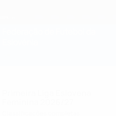
Saltar
para
o
conteúdo
principal
Home
Federação de Futebol da
Eslovénia
SVN
Notícias
Sobre
Selecções nacionais
Prova doméstica
Primeira Liga Eslovena
Feminina 2026/27
Classificações completas