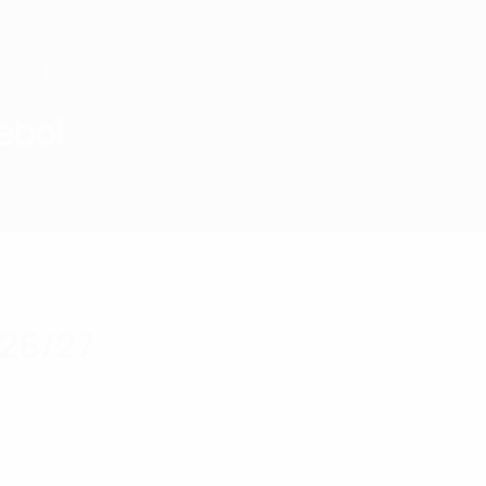
ebol
026/27