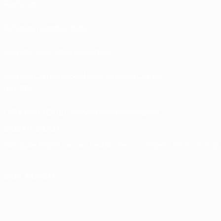
Rankings
Bilhetes/Hospitalidade
Loja das Selecções Nacionais
Loja das Competições Masculinas de Clubes
da UEFA
UEFA Men's Club Competitions Memorabilia
MUDAR IDIOMA
Português
English
Français
Deutsch
Русский
Español
Italiano
Portug
SIGA-NOS EM