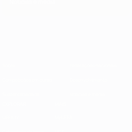
Notícias e media
Sobre
Federações nacionais
Competições em curso
Desenvolvimento
Sustentabilidade
Notícias e media
EXPLORAR
MAIS
UEFA.tv
MyUEFA
Calendário de jogos
UC3