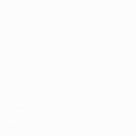
Rankings
Bilhetes/Hospitalidade
Loja das Selecções
Nacionais
Loja das Competições
Masculinas de Clubes
da UEFA
UEFA Men's Club
Competitions
Memorabilia
MUDAR IDIOMA
Português
English
Français
Deutsch
Русский
Español
Italiano