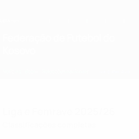
Saltar
para
o
conteúdo
principal
Home
Federação de Futebol do
Kosovo
KOS
Notícias
Sobre
Selecções nacionais
Prova doméstica
Liga e Femrave 2025/26
Classificações completas