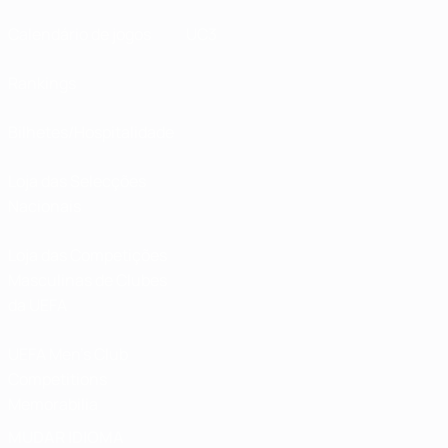
Calendário de jogos
UC3
Rankings
Bilhetes/Hospitalidade
Loja das Selecções
Nacionais
Loja das Competições
Masculinas de Clubes
da UEFA
UEFA Men's Club
Competitions
Memorabilia
MUDAR IDIOMA