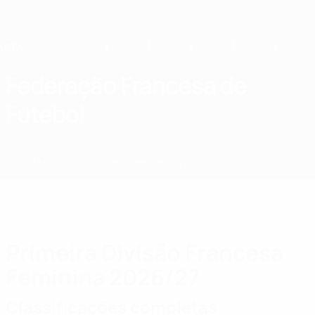
Saltar
para
o
conteúdo
principal
Home
Federação Francesa de
Futebol
FRA
Notícias
Sobre
Selecções nacionais
Prova doméstica
Primeira Divisão Francesa
Feminina 2026/27
Classificações completas