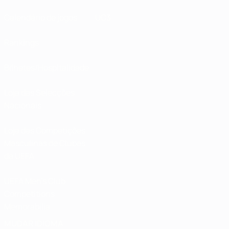
Calendário de jogos
UC3
Rankings
Bilhetes/Hospitalidade
Loja das Selecções
Nacionais
Loja das Competições
Masculinas de Clubes
da UEFA
UEFA Men's Club
Competitions
Memorabilia
MUDAR IDIOMA