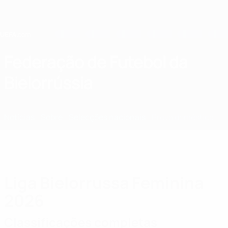
Saltar
para
o
conteúdo
principal
Home
Federação de Futebol da
Bielorrússia
BLR
Notícias
Sobre
Selecções nacionais
Prova doméstica
Liga Bielorrussa Feminina
2026
Classificações completas