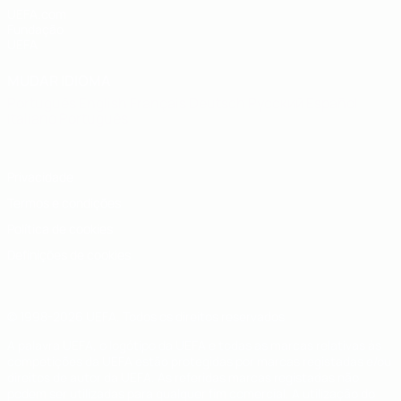
UEFA.com
Fundação
UEFA
MUDAR IDIOMA
Português
English
Français
Deutsch
Русский
Español
Italiano
Português
Privacidade
Termos e condições
Política de cookies
Definições de cookies
© 1998-2026 UEFA. Todos os direitos reservados
A palavra UEFA, o logótipo da UEFA e todas as marcas relativas às
competições da UEFA estão protegidas por marcas registadas e/ou
direitos de autor da UEFA. As referidas marcas registadas não
podem ser utilizadas para qualquer fim comercial. A utilização do