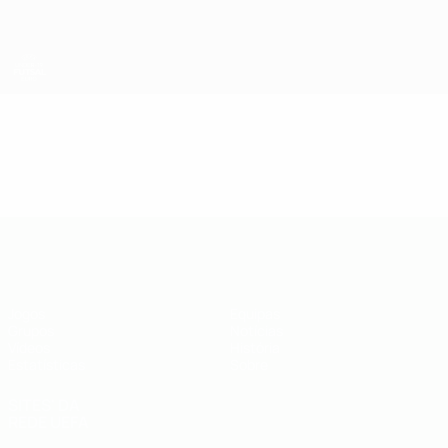
Saltar
para
o
conteúdo
principal
UEFA Futsal EURO Sub-19
Vídeos
Resumos
UEFA Futsal EURO Sub-19
Jogos
Equipas
Grupos
Notícias
Vídeos
História
Estatísticas
Sobre
SITES' DA
REDE UEFA