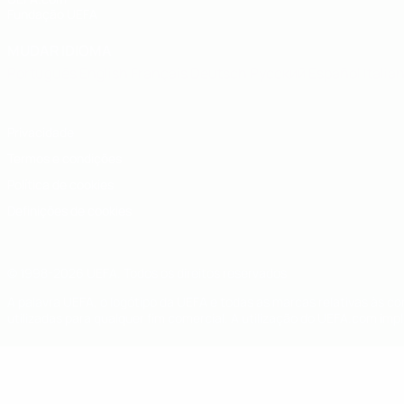
Fundação UEFA
MUDAR IDIOMA
Português
English
Français
Deutsch
Русский
Español
Italia
Privacidade
Termos e condições
Política de cookies
Definições de cookies
© 1998-2026 UEFA. Todos os direitos reservados
A palavra UEFA, o logótipo da UEFA e todas as marcas relativas às c
utilizadas para qualquer fim comercial. A utilização do UEFA.com imp