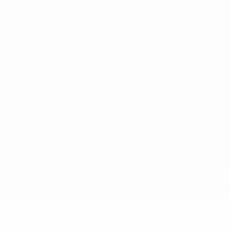
no
Português
ompetições da UEFA estão protegidas por marcas registadas e/ou direi
lica o seu acordo com os Termos e Condições, e com a Política de Priva