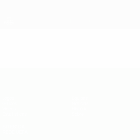
Saltar
para
o
conteúdo
principal
UEFA Futsal EURO Sub-19
Vídeos
Resumos
UEFA Futsal EURO Sub-19
Jogos
Equipas
Grupos
Notícias
Vídeos
História
Estatísticas
Sobre
SITES' DA
REDE UEFA