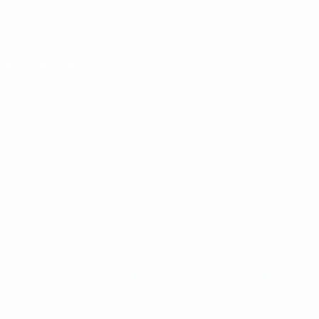
UEFA.com
Fundação
UEFA
MUDAR IDIOMA
Português
English
Français
Deutsch
Русский
Español
Italiano
Português
Privacidade
Termos e condições
Política de cookies
Definições de cookies
© 1998-2026 UEFA. Todos os direitos reservados
A palavra UEFA, o logótipo da UEFA e todas as marcas relativas às
competições da UEFA estão protegidas por marcas registadas e/ou
direitos de autor da UEFA. As referidas marcas registadas não
podem ser utilizadas para qualquer fim comercial. A utilização do