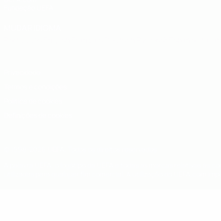
Fundação UEFA
MUDAR IDIOMA
Português
English
Français
Deutsch
Русский
Español
Italia
Privacidade
Termos e condições
Política de cookies
Definições de cookies
© 1998-2026 UEFA. Todos os direitos reservados
A palavra UEFA, o logótipo da UEFA e todas as marcas relativas às c
utilizadas para qualquer fim comercial. A utilização do UEFA.com imp