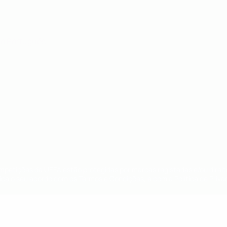
no
Português
ompetições da UEFA estão protegidas por marcas registadas e/ou direi
lica o seu acordo com os Termos e Condições, e com a Política de Priva