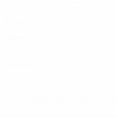
Jogos disputados
Cartões amarelos
0
Cartões vermelhos
Distribuição
Ataque
Disciplina
0
0
Cartões amarelos
Cartões vermelhos
* Suspensa até indicação em contrário. <a
href='https://pt.uefa.com/insideuefa/mediaservices/medi
148df3b7106d-c8b619c60f97-1000--fifa-uefa-suspendem-
equipas-e-seleccoes-russas-de-todas-as-prov/'>Mais
informações</a>