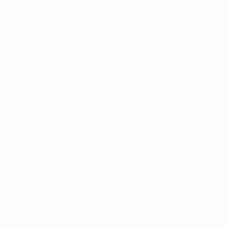
UEFA Futsal EURO Sub-19
Jogos
Equipas
Grupos
Notícias
Vídeos
História
Estatísticas
Sobre
SITES' DA
REDE UEFA
UEFA.com
Fundação
UEFA
MUDAR IDIOMA
Português
English
Français
Deutsch
Русский
Español
Italiano
Português
Privacidade