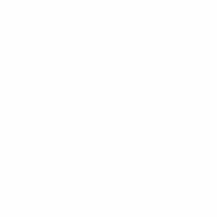
Campeonato da Europa de Futsal de Sub-19 da UEFA
domingo 5 out. 2025
· Final
Campeonato da Europa de Futsal de Sub-19 da UEFA
sexta
3 out. 2025
· Meias-finais
Campeonato da Europa de Futsal de Sub-19 da UEFA
quarta
1 out. 2025
· Grupos