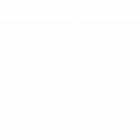
148df3b7106d-c8b619c60f97-1000--fifa-uefa-suspendem-
equipas-e-seleccoes-russas-de-todas-as-prov/'>Mais
informações</a>
UEFA Futsal EURO Sub-19
Jogos
Equipas
Grupos
Notícias
Vídeos
História
Estatísticas
Sobre
SITES' DA
REDE UEFA
UEFA.com
Fundação
UEFA
MUDAR IDIOMA
Português
English
Français
Deutsch
Русский
Español
Italiano
Português