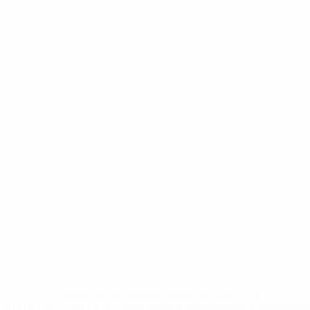
Campeonato da Europa de Futsal de Sub-19 da UEFA
segunda 29 set. 2025
· Grupos
Campeonato da Europa de Futsal de Sub-19 da UEFA
domingo 28 set. 2025
· Grupos
* Suspensa até indicação em contrário. <a
href='https://pt.uefa.com/insideuefa/mediaservices/medi