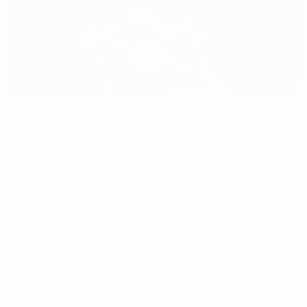
Sillamäe Spordikompleks Kalev
Sillamäe
Árbitros
Árbitro
Turekhan Tursumbayev
KAZ
Segundo árbitro
Zviad Bliadze
GEO