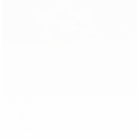
Žatika Arena
Poreč
0°
Árbitros