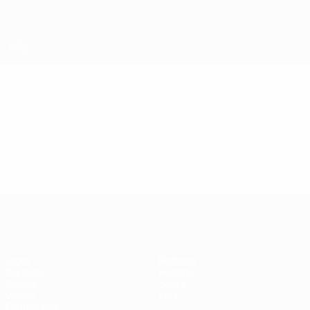
Saltar
para
o
conteúdo
principal
Futsal EURO
Vídeos
Resumos
Futsal EURO
Jogos
Notícias
Sorteios
História
Grupos
Sobre
Vídeos
Loja
Estatísticas