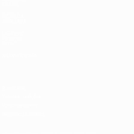
Equipas
SITES' DA
REDE UEFA
UEFA.com
Fundação
UEFA
MUDAR IDIOMA
Português
English
Français
Deutsch
Русский
Español
Italiano
Português
Privacidade
Termos e condições
Política de cookies
Definições de cookies