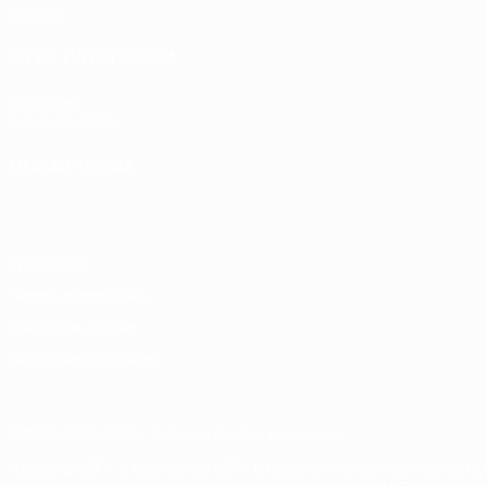
Equipas
SITES' DA REDE UEFA
UEFA.com
Fundação UEFA
MUDAR IDIOMA
Português
English
Français
Deutsch
Русский
Español
Italia
Privacidade
Termos e condições
Política de cookies
Definições de cookies
© 1998-2026 UEFA. Todos os direitos reservados
A palavra UEFA, o logótipo da UEFA e todas as marcas relativas às c