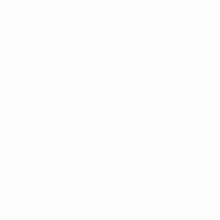
no
Português
ompetições da UEFA estão protegidas por marcas registadas e/ou direi