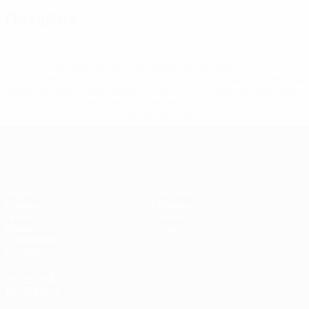
Disciplina
* Suspensa até indicação em contrário. <a
href='https://pt.uefa.com/insideuefa/mediaservices/medi
148df3b7106d-c8b619c60f97-1000--fifa-uefa-suspendem-
equipas-e-seleccoes-russas-de-todas-as-prov/'>Mais
informações</a>
Futsal EURO
Jogos
Notícias
Sorteios
História
Grupos
Sobre
Vídeos
Loja
Estatísticas
Equipas
SITES' DA
REDE UEFA