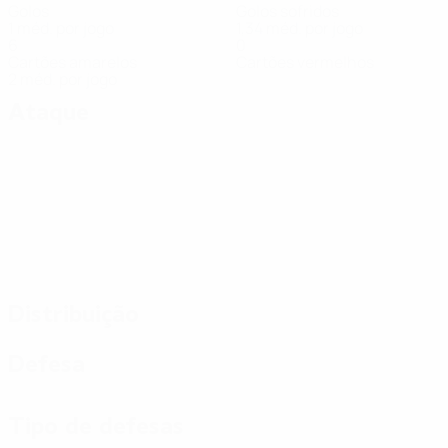
Golos
Golos sofridos
1 méd. por jogo
1,34 méd. por jogo
6
0
Cartões amarelos
Cartões vermelhos
2 méd. por jogo
Ataque
Distribuição
Defesa
Tipo de defesas