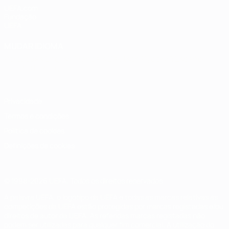
UEFA.com
Fundação
UEFA
MUDAR IDIOMA
Português
English
Français
Deutsch
Русский
Español
Italiano
Português
Privacidade
Termos e condições
Política de cookies
Definições de cookies
© 1998-2026 UEFA. Todos os direitos reservados
A palavra UEFA, o logótipo da UEFA e todas as marcas relativas às
competições da UEFA estão protegidas por marcas registadas e/ou
direitos de autor da UEFA. As referidas marcas registadas não
podem ser utilizadas para qualquer fim comercial. A utilização do