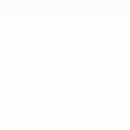
UEFA.com implica o seu acordo com os Termos e Condições, e com
a Política de Privacidade.