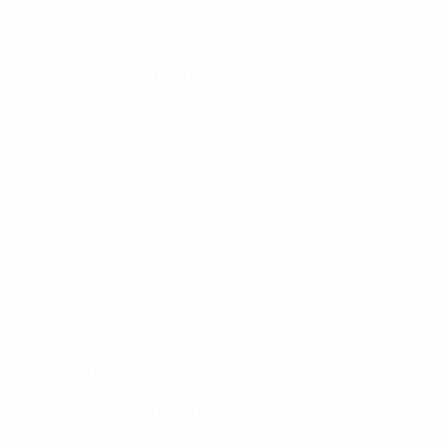
Fase a eliminar
Quartos-de-final
Sábado, 31 de Janeiro
França
4-2 Ucrânia (ap)
– Souheil Mouhoudine
Arménia 0-3
Croácia
– Ante Piplica
Domingo, 1 de Fevereiro
Portugal
8-2 Bélgica
– Pany Varela
Espanha
4-0 Itália
– Antonio Pérez
Melhor em Campo: Pany Varela (Portugal)
Meias-finais
Quarta-feira, 4 de Fevereiro
Croácia 1-2
Espanha
– Pablo Ramirez