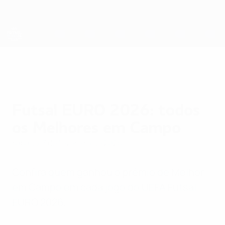
Saltar
para
o
conteúdo
principal
Futsal EURO
Futsal EURO 2026: todos
os Melhores em Campo
sábado, 7 de fevereiro de 2026
Confira quem ganhou o prémio de Melhor
em Campo em cada jogo do UEFA Futsal
EURO 2026.