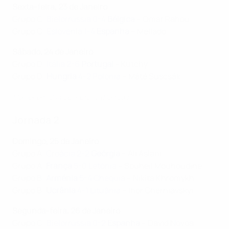
Sexta-feira, 23 de Janeiro
Grupo C:
Bielorrússia 0-4
Bélgica
– Omar Rahou
Grupo C:
Eslovénia 1-4
Espanha
– Mellado
Sábado, 24 de Janeiro
Grupo D:
Itália 2-6
Portugal
– Kutchy
Grupo D:
Hungria
4-2 Polónia
– Máté Suscsák
Melhor em Campo: Kutchy (Portugal)
Jornada 2
Domingo, 25 de Janeiro
Grupo A:
Croácia 2-2
Geórgia
– Ali Aslani
Grupo A:
França
5-0 Letónia
– Souheil Mouhoudine
Grupo B:
Arménia
5-4 Chéquia
– Nikita Khromykh
Grupo B:
Ucrânia
4-1 Lituânia
– Ihor Cherniavskyi
Segunda-feira, 26 de Janeiro
Grupo C:
Bielorrússia 0-2
Espanha
– David Novoa