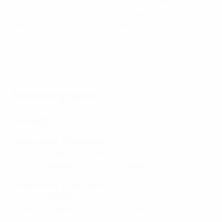
com um troféu oficial a ser entregue ao candidato
vencedor no final da partida. As equipas a negrito
(abaixo) são as do jogador escolhido.
Fase de grupos
Jornada 1
Quarta-feira, 21 de Janeiro
Grupo A:
Croácia
2-2 França
– Franko Jelovčić
Grupo A:
Letónia
4-0 Geórgia
– Edgars Tarakanovs
Quinta-feira, 22 de Janeiro
Grupo B:
Arménia
2-1 Ucrânia
– Mihran Dermenjyan
Grupo B:
Lituânia
3-3 Chéquia
– Ernestas Macenis