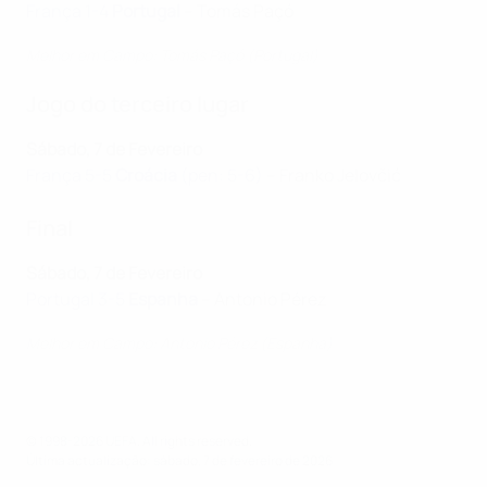
França 1-4
Portugal
– Tomás Paçó
Melhor em Campo: Tomás Paçó (Portugal)
Jogo do terceiro lugar
Sábado, 7 de Fevereiro
França 5-5
Croácia
(pen: 5-6)
– Franko Jelovčić
Final
Sábado, 7 de Fevereiro
Portugal 3-5
Espanha
– Antonio Pérez
Melhor em Campo: Antonio Pérez (Espanha)
© 1998-2026 UEFA. All rights reserved.
Última actualização: sábado, 7 de fevereiro de 2026