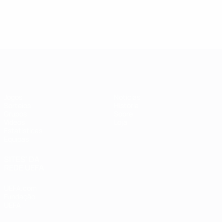
Futsal EURO
Jogos
Notícias
Sorteios
História
Grupos
Sobre
Vídeos
Loja
Estatísticas
Equipas
SITES' DA
REDE UEFA
UEFA.com
Fundação
UEFA