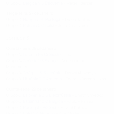
Grupo C:
Bélgica 4-5
Eslovénia
– Matej Fideršek
Terça-feira, 27 de Janeiro
Grupo D:
Hungria 1-5
Portugal
– Diogo Santos
Grupo D:
Polónia 0-4
Itália
– Julio De Oliveira
Jornada 3
Quarta-feira, 28 de Janeiro
Grupo A:
Letónia 1-4
Croácia
– Lima
Grupo A:
Geórgia 1-3
França
– Abdessamad
Mohammed
Grupo B:
Chéquia 3-5
Ucrânia
– Danyil Abakshyn
Grupo B:
Lituânia
3-3 Arménia
– Edgaras Baranauskas
Quinta-feira, 29 de Janeiro
Grupo C:
Eslovénia 2-3
Bielorrússia
– Dmitri Shvedko
Grupo C:
Espanha
10-3 Bélgica
– Pablo Ramirez
Grupo D:
Portugal -
Polónia
– Michał Kałuża
Grupo D:
Itália
2-2 Hungria
– Alex Merlim