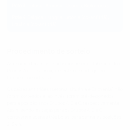
Pote 3
: Polónia, Arménia, Geórgia, Bielorrússia.
Pote 4
: Bélgica, Hungria, Letónia (co-anfitriã),
Lituânia (co-anfitriã)
Procedimento de sorteio
As equipas foram sorteadas por ordem alfabética, dos
Grupos A a D, e a posição dentro de cada grupo
também foi sorteada.
Os países anfitriões (Letónia, Lituânia e Eslovénia) não
foram sorteados e, ao invés, foram pré-designados
para a posição 1 nos Grupos A, B e C, respectivamente.
Assim sendo, as taças para os Grupos A, B e C
contiveram apenas três bolas, para definir as posições
2, 3 e 4.