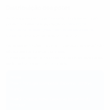
Distribuição dos potes
As 16 equipas participantes estão divididas em quatro
potes com base na sua posição no
ranking de
coeficiente de selecções masculinas seniores de
futsal da UEFA
a 26 de Setembro de 2025.
Os países anfitriões (Letónia, Lituânia e Eslovénia) não
são sorteados durante o processo.
Consequentemente, os potes contendo estas equipas
serão reduzidos em conformidade.
Potes
Pote 1
: Portugal (campeão), Espanha, Ucrânia,
França.
Pote 2
: Croácia, Itália, Eslovénia (co-anfitriã),
Chéquia.