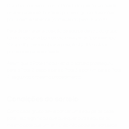
O sorteio começou com o Pote 1, do qual foi sorteada
uma equipa e atribuída ao primeiro grupo disponível
por ordem alfabética (começando pelo Grupo A).
Para determinar a posição da equipa dentro do grupo
foi retirada uma bola da taça relevante (por exemplo,
"Grupo A"), para atribuir a posição A2, A3 ou A4 à
primeira equipa sorteada.
Assim que o Pote 1 ficou vazio, o sorteio prosseguiu
para o Pote 2, depois para o Pote 3 e por fim para o Pote
4, seguindo o mesmo procedimento.
Condições do sorteio
Como cada grupo devia conter uma equipa de cada
pote, isto significou que qualquer outra equipa do
mesmo pote que um anfitrião não podia ser sorteada