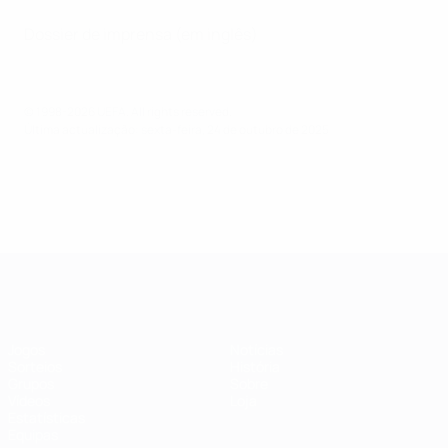
Dossier de imprensa (em inglês)
© 1998-2026 UEFA. All rights reserved.
Última actualização: sexta-feira, 24 de outubro de 2025
Futsal EURO
Jogos
Notícias
Sorteios
História
Grupos
Sobre
Vídeos
Loja
Estatísticas
Equipas