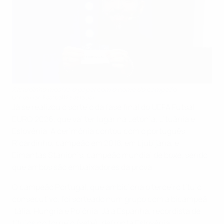
Ricardinho mostra o papel com o nome do campeão
Lithuanian Football Federation
Já se realizou o sorteio da fase final do UEFA Futsal
EURO 2026, que vai ter lugar na Letónia, Lituânia e
Eslovénia. A cerimónia contou com o português
Ricardinho, campeão em 2018, em Ljubljana, e
Eimantas Stanionis, campeão mundial de boxe, sendo
que ambos são embaixadores da prova.
O campeão Portugal, que ambiciona o terceiro título
consecutivo, foi sorteado num grupo com a bicampeã
Itália, Hungria e Polónia. Já a Espanha, recordista de
títulos no torneio (sete), defronta Eslovénia,