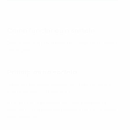
O novo troféu do Futsal EURO foi apresentado durante o
sorteio
Como funcionou o sorteio
Descarregue os procedimentos completos do sorteio
(em inglês)
Princípios do sorteio
Estas equipas estão divididas em quatro grupos de
quatro equipas – Grupos A a D.
A co-anfitriã Letónia está pré-designada para a
posição A1, a Lituânia para a posição B1 e a Eslovénia
para a posição C1.