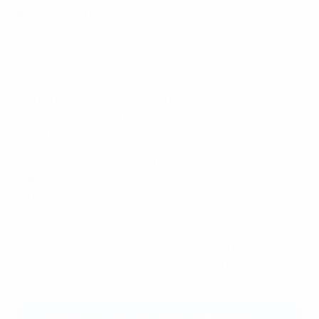
Bielorrússia e Bélgica.
A Lituânia vai medir forças com a Arménia, também ela
estreante numa fase final, Chéquia e Ucrânia, esta
última duas vezes finalista vencida. Por fim, a Letónia
defronta Croácia, Geórgia e França.
O Futsal EURO será um torneio com 16 equipas, a
disputar entre 21 de Janeiro e 7 de Fevereiro, e o sorteio
da fase final, na Žalgirio Arena, em Kaunas (Lituânia),
dividiu os participantes em quatro grupos de quatro.
Os jogos vão decorrer nos seguintes palcos: Arena
Riga (Riga), Žalgirio Arena (Kaunas), Arena Stožice e
Tivoli Arena (as duas últimas em Ljubljana. Apuram-se
para a fase a eliminar os dois primeiros de cada grupo.