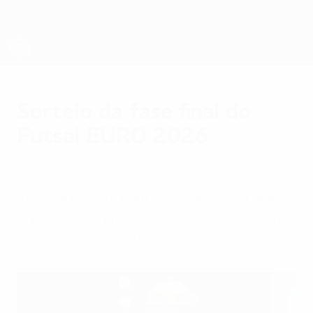
Saltar
para
o
conteúdo
principal
Futsal EURO
Sorteio da fase final do
Futsal EURO 2026
sexta-feira, 24 de outubro de 2025
Realizou-se em Kaunas o sorteio da fase
final do UEFA Futsal EURO 2026, que vai ter
lugar na Letónia, Lituânia e Eslovénia.