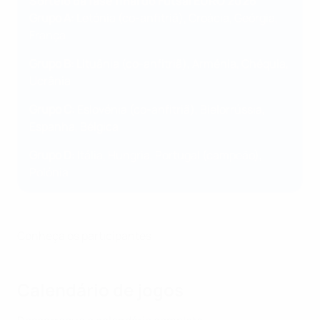
Sorteio da fase final do Futsal EURO 2026
Grupo A
: Letónia (co-anfitriã), Croácia, Geórgia,
França
Grupo B
: Lituânia (co-anfitriã), Arménia, Chéquia,
Ucrânia
Grupo C
: Eslovénia (co-anfitriã), Bielorrússia,
Espanha, Bélgica
Grupo D
: Itália, Hungria, Portugal (campeão),
Polónia
Conheça os participantes
Calendário de jogos