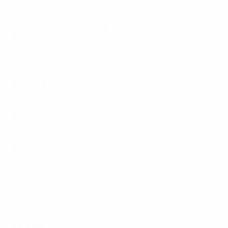
para o grupo desse anfitrião.
Para além desta condição, e de acordo com as
decisões tomadas pelo Comité Executivo da UEFA, de
notar o seguinte:
Bielorrússia e Ucrânia não podiam ser sorteadas para o
mesmo grupo.
Devido a restrições nacionais na Letónia e na Lituânia,
que proíbem no seu território jogos que envolvam
equipas bielorrussas, de notar o seguinte:
A Bielorrússia teve de ser sorteada para o Grupo C ou D.
A Ucrânia teve de ser sorteada para o Grupo A ou B.
Se ocorresse ou estivesse previsto um confronto
proibido, o computador utilizado para auxiliar no
sorteio indicaria o grupo disponível para a equipa
sorteada.