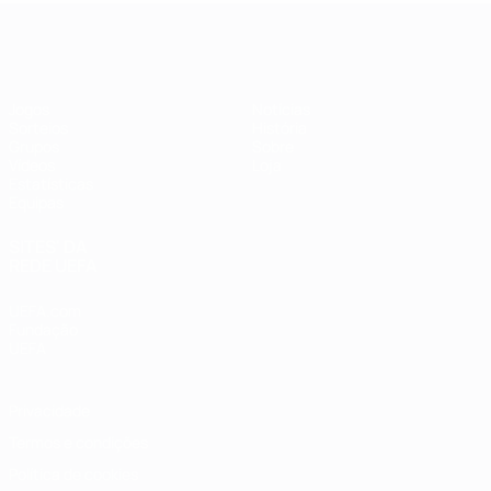
Futsal EURO
Jogos
Notícias
Sorteios
História
Grupos
Sobre
Vídeos
Loja
Estatísticas
Equipas
SITES' DA
REDE UEFA
UEFA.com
Fundação
UEFA
Privacidade
Termos e condições
Política de cookies