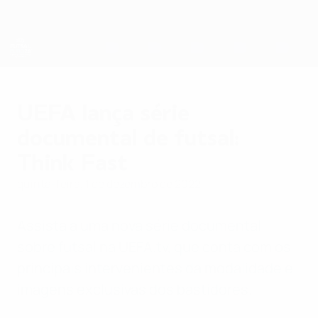
Saltar
para
o
conteúdo
principal
Futsal EURO
UEFA lança série
documental de futsal:
Think Fast
quinta-feira, 1 de dezembro de 2022
Assista a uma nova série documental
sobre futsal na UEFA.tv, que conta com os
principais intervenientes da modalidade e
imagens exclusivas dos bastidores.