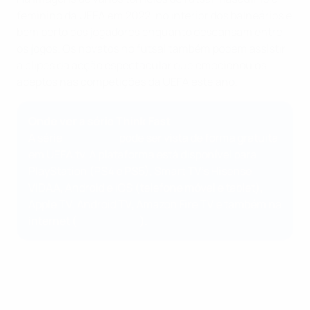
feminino da UEFA em 2022, no interior dos balneários e
bem perto dos jogadores enquanto descansam entre
os jogos. Os novatos no futsal também podem assistir
a clipes da acção espectacular que emocionou os
adeptos nas competições da UEFA este ano.
Onde ver a série Think Fast
A série
Think Fast
pode ser vista de forma gratuita
em UEFA.tv. A plataforma está disponível para
PlayStation (PS4 e PS5), Smart TV's Hisense
VIDAA, Android e iOS (telefone móvel e tablet),
Apple TV, Android TV, Amazon Fire TV e também na
internet (
www.uefa.tv
).