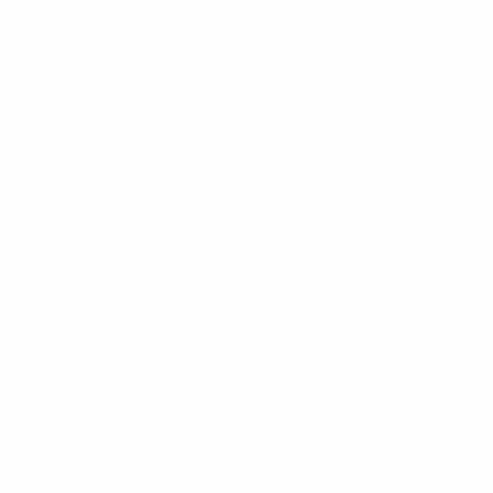
episódios: o
primeiro
explora a essência da
modalidade, caracterizada por ter muita acção num
espaço reduzido, e o
segundo
destaca uma das
principais figuras do futsal, Ricardinho – campeão
mundial e europeu com Portugal e vencedor de
inúmeros títulos de clubes e individuais.
Think Fast: Ricardinho, O mágico do futsal
Os temas são explorados através dos pensamentos
dos maiores nomes do futsal, que abordam a paixão
pela modalidade e o que é necessário para ter sucesso.
Ricardinho também analisa alguns dos momentos
mais importantes da sua brilhante carreira, incluindo o
golo que se tornou viral no Futsal EURO 2016, diante da
Sérvia, além de falar sobre as conquistas ao serviço da
selecção portuguesa no Futsal EURO 2018 e no
Campeonato do Mundo de Futsal da FIFA 2021.
Há imagens de vários torneios de futsal masculino e