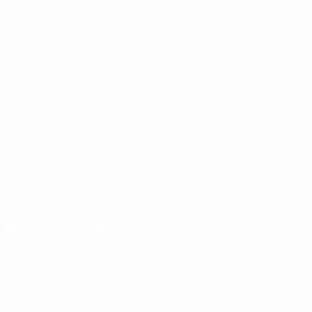
VISITE
TAMBÉM
UEFA.com
Por dentro da
UEFA
Fundação
UEFA
MUDAR IDIOMA
Português
English
Français
Deutsch
Русский
Español
Italiano
Português
Descarregue a app oficial
Privacidade
Termos e condições
Política de cookies