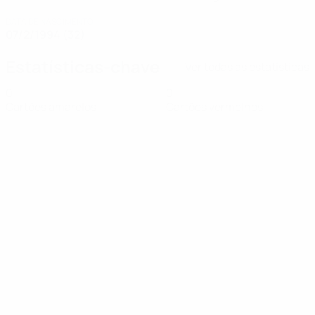
DATA DE NASCIMENTO
07/2/1994 (32)
Estatísticas-chave
Ver todas as estatísticas
0
0
Cartões amarelos
Cartões vermelhos