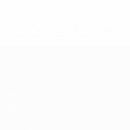
* Suspensa até indicação em contrário. <a
href='https://pt.uefa.com/insideuefa/mediaservices/medi
148df3b7106d-c8b619c60f97-1000--fifa-uefa-suspendem-
equipas-e-seleccoes-russas-de-todas-as-prov/'>Mais
informações</a>
Qualificação Europeia
Jogos
Equipas
Grupos
Notícias
UEFA.tv
Sobre
Estatísticas
Loja
VISITE
TAMBÉM
UEFA.com
Por dentro da