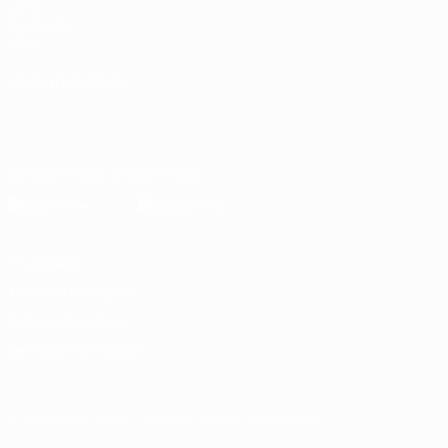
UEFA
Fundação
UEFA
MUDAR IDIOMA
Português
English
Français
Deutsch
Русский
Español
Italiano
Português
Descarregue a app oficial
Privacidade
Termos e condições
Política de cookies
Definições de cookies
© 1998-2026 UEFA. Todos os direitos reservados