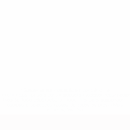
* Suspensa até indicação em contrário. <a
href='https://pt.uefa.com/insideuefa/mediaservices/medi
148df3b7106d-c8b619c60f97-1000--fifa-uefa-suspendem-
equipas-e-seleccoes-russas-de-todas-as-prov/'>Mais
informações</a>
Qualificação Europeia