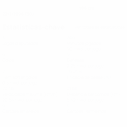
196 cm
DATA DE NASCIMENTO
ALTURA
22/1/1996 (30)
Estatísticas-chave
Ver todas as estatísticas
4
360
Jogos disputados
Minutos jogados
90 méd. por jogo
0
9
Golos
Defesas
2,25 méd. por jogo
2
70,25%
Sem sofrer golos
Eficácia de passe (%)
0,5 méd. por jogo
22,56
21,66
Velocidade máxima (km/h)
Distância percorrida (km)
20,54 méd. por jogo
5,42 méd. por jogo
0
0
Cartões amarelos
Cartões vermelhos