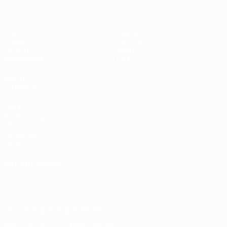
Jogos
Equipas
Grupos
Notícias
UEFA.tv
Sobre
Estatísticas
Loja
VISITE
TAMBÉM
UEFA.com
Por dentro da
UEFA
Fundação
UEFA
MUDAR IDIOMA
Português
English
Français
Deutsch
Русский
Español
Italiano
Português
Descarregue a app oficial