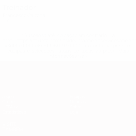
Treinador
Francesco Calzona
ITA
* Suspensa até indicação em contrário. <a
href='https://pt.uefa.com/insideuefa/mediaservices/medi
148df3b7106d-c8b619c60f97-1000--fifa-uefa-suspendem-
equipas-e-seleccoes-russas-de-todas-as-prov/'>Mais
informações</a>
Qualificação Europeia
Jogos
Equipas
Grupos
Notícias
UEFA.tv
Sobre
Estatísticas
Loja
VISITE
TAMBÉM