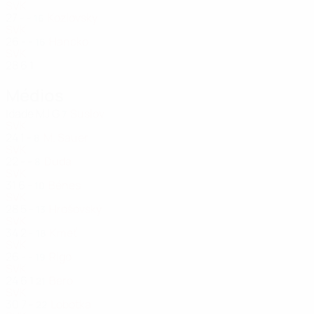
SVK
27
-
-
Kozlovský
16
SVK
26
-
-
Hancko
16
SVK
28
6
1
Médios
Idade
MJ
G
Suslov
7
SVK
24
1
-
M. Sauer
8
SVK
22
-
-
Duda
8
SVK
31
6
-
Bénes
10
SVK
28
5
-
Hrošovský
13
SVK
34
2
-
Kmeť
18
SVK
26
-
-
Rigo
19
SVK
24
6
1
Bero
21
SVK
30
7
-
Lobotka
22