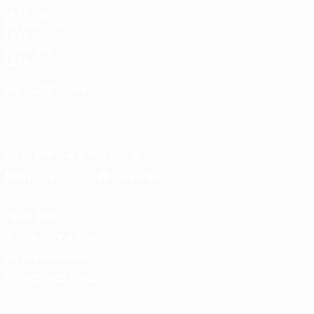
UEFA.com
Por dentro da
UEFA
Fundação
UEFA
MUDAR IDIOMA
Português
English
Français
Deutsch
Русский
Español
Italiano
Português
Descarregue a app oficial
Privacidade
Termos e condições
Política de cookies
Definições de cookies