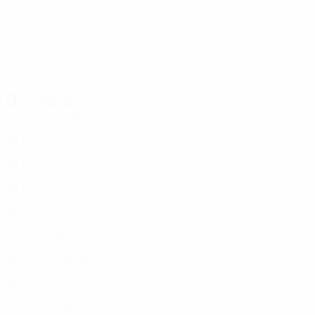
SVK
37
7
12
Rodák
12
SVK
29
-
-
Takáč
23
SVK
27
-
-
Defesas
Idade
MJ
G
Pekarík
2
SVK
39
1
-
Vavro
3
SVK
30
1
-
Valjent
4
SVK
30
1
1
Mesík
5
SVK
25
-
-
Obert
5
SVK
23
6
1
Šatka
5
SVK
30
4
-
Gyömbér
6
SVK
34
6
-
Škriniar
14
SVK
31
6
-
Krčík
14