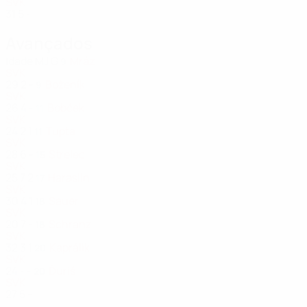
SVK
31
5
-
Avançados
Idade
MJ
G
Mráz
9
SVK
29
2
-
Boženík
9
SVK
26
4
-
Bobček
11
SVK
24
2
1
Tupta
11
SVK
28
6
-
Strelec
15
SVK
25
7
2
Haraslín
17
SVK
30
4
1
Sauer
18
SVK
20
7
-
Schranz
18
SVK
32
3
1
Kaprálik
20
SVK
24
-
-
Ďuriš
20
SVK
27
5
-