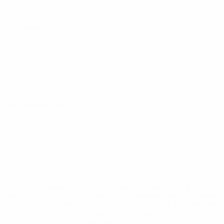
12 outubro 2025
15 novembro 2025
* Suspensa até indicação em contrário. <a
href='https://pt.uefa.com/insideuefa/mediaservices/medi
148df3b7106d-c8b619c60f97-1000--fifa-uefa-suspendem-
equipas-e-seleccoes-russas-de-todas-as-prov/'>Mais
informações</a>