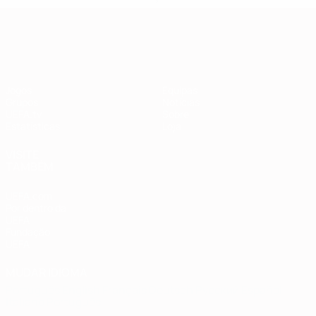
Qualificação Europeia
Jogos
Equipas
Grupos
Notícias
UEFA.tv
Sobre
Estatísticas
Loja
VISITE
TAMBÉM
UEFA.com
Por dentro da
UEFA
Fundação
UEFA
MUDAR IDIOMA
Português
English
Français
Deutsch
Русский
Español
Italiano
Português