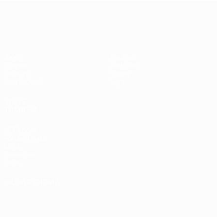
Qualificação Europeia
Jogos
Equipas
Grupos
Notícias
UEFA.tv
Sobre
Estatísticas
Loja
VISITE
TAMBÉM
UEFA.com
Por dentro da
UEFA
Fundação
UEFA
MUDAR IDIOMA
Português
English
Français
Deutsch
Русский
Español
Italiano
Português