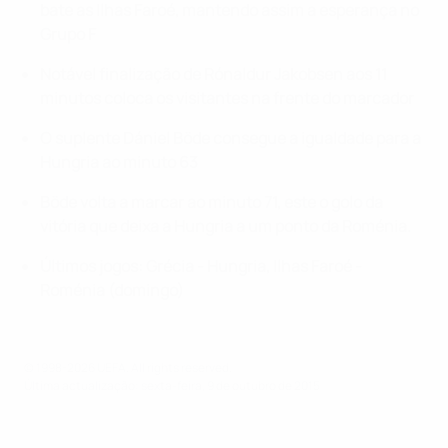
bate as Ilhas Faroé, mantendo assim a esperança no
Grupo F
Notável finalização de Rónaldur Jakobsen aos 11
minutos coloca os visitantes na frente do marcador
O suplente Dániel
Böde consegue a igualdade para a
Hungria ao minuto
63
Böde volta a marcar ao minuto 71, este o golo da
vitória que deixa a Hungria a um ponto da Roménia.
Últimos jogos: Grécia - Hungria, Ilhas Faroé -
Roménia (domingo)
© 1998-2026 UEFA. All rights reserved.
Última actualização: sexta-feira, 9 de outubro de 2015