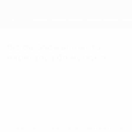
Saltar
para
o
Nations League e Women's EURO
Obtenha
conteúdo
Resultados em directo e estatísticas
principal
Qualificação Europeia
Bis de Böde alimenta
esperança da Hungria
quinta-feira, 8 de outubro de 2015
Hungria
2-1
Ilhas Faroé
O suplente Dániel
Böde saltou do banco
para dar a vitória à Hungria, raças a um bis.
0910_EQ_MD8_HUNFRO_HL_AMB
Hungria dá a volta a uma desvantagem de um golo e