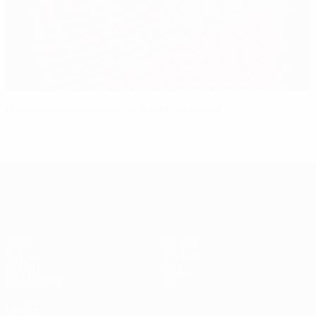
Lewandowski põe fim ao sonho escocês
Qualificação Europeia
Jogos
Equipas
Grupos
Notícias
UEFA.tv
Sobre
Estatísticas
Loja
VISITE