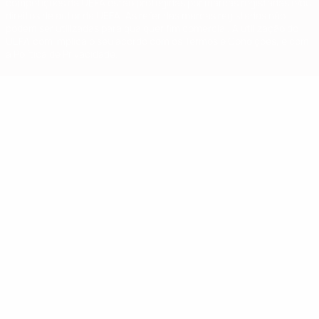
competições da UEFA estão protegidas por marcas registadas e/ou
direitos de autor da UEFA. As referidas marcas registadas não
podem ser utilizadas para qualquer fim comercial. A utilização do
UEFA.com implica o seu acordo com os Termos e Condições, e com
a Política de Privacidade.