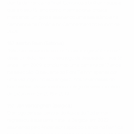
diante da França na final. Continua a brilhar naquele
que é o seu 15º ano como internacional croata,
marcando um golo e assinando uma assistência na
campanha da Croácia no Campeonato do Mundo de
2026.
157: Martin Reim (Estónia)
"Não há maneira de eu continuar a jogar até morrer",
disse o médio Reim no seu jogo de despedida – aos 38
anos – em 2009, concluindo uma carreira de 17 anos
na selecção. O baluarte do Flora Tallinn apenas por
uma vez jogou no estrangeiro, nos finlandeses do
KooTeePee. Desempenhou o cargo de seleccionador
da Estónia entre 2016 e 2019.
157: Jan Vertonghen (Bélgica)
O antigo defesa-central do Ajax e do Tottenham
regressou à sua terra natal, a Bélgica, em 2022,
assinando pelo Anderlecht após dois anos no Benfica.