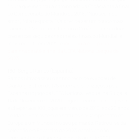
figura que inspirou a caminhada da Croácia até à final
do Campeonato do Mundo de 2018. "Não sei, meu
amor", foi a resposta. "Vais ter de ser um pouco mais
paciente." Modrić capitaneou a Croácia rumo a duas
presenças seguidas nas meias-finais do Mundial, a
mais recente em 2022, e
inspirou a equipa na
caminhada até à final da UEFA Nations League de
2023
.
180: Sergio Ramos (Espanha)
Ramos ultrapassou o antigo recorde europeu de
Gianluigi Buffon de 176 internacionalizações pela
Espanha no jogo da UEFA Nations League, na Suíça, a
14 de Novembro de 2020. Jogador europeu mais jovem
a chegar aos 100 jogos em Março de 2013, aos 26 anos
de idade, Ramos tem dois títulos no Campeonato da
Europa e um Mundial no seu palmarés. Retirou-se da
selecção em Fevereiro de 2023 depois de não
representado a Espanha desde Março de 2021.