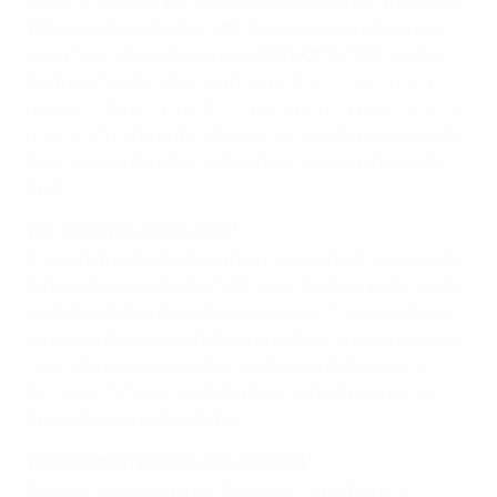
Fez a sua estreia pela selecção principal em Junho de
2007, tendo alinhado os 90 minutos completos num
jogo de qualificação para o UEFA EURO 2008, contra
Portugal. Vertonghen
ajudou a Bélgica a garantir a
qualificação para o EURO 2024 na internacionalização
número 151
, isto antes de anunciar o adeus à selecção
belga após a derrota contra a França nos oitavos-de-
final.
152: Granit Xhaka (Suíça)*
O combativo médio disputa o seu quarto Campeonato
do Mundo no Verão de 2026, além de já ter participado
em três edições do EURO pela Suíça. "Tive a sorte e o
privilégio de jogar ao lado de grandes nomes e por uma
selecção que conquistou muito nos últimos anos",
disse ele. "Não é garantido chegar a todas as fases
finais de uma competição."
151: Christian Eriksen (Dinamarca)*
Somou a sua primeira internacionalização pela