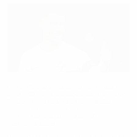
Cristiano Ronaldo é o jogador mais internacional de sempre
AFP via Getty Images
Cristiano Ronaldo tornou-se no primeiro jogador a
cumprir 200 internacionalizações quando alinhou por
Portugal na visita à Islândia, em Junho de 2023 –
assinalando a ocasião com o golo da vitória aos 89
minutos
– e conta actualmente com 233
internacionalizações.
O astro português estabeleceu o recorde mundial ao