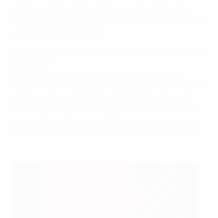
tendo ajudado a sua selecção a qualificar-se para o
seu segundo Mundial, com uma vitória na final do play-
off contra a Itália em 2026.
150: Lothar Matthäus (Alemanha/República Federal da
Alemanha)
Campeão europeu em 1980
e mundial em 1990, o
esteio do meio-campo atravessou duas eras do futebol
germânico. Médio "box-to-box, Matthäus passou a
parte final da sua carreira a jogar como líbero e sobre
ele disse Diego Maradona: "É o maior rival que jamais
enfrentei. Penso que é tudo o que precisam de saber."