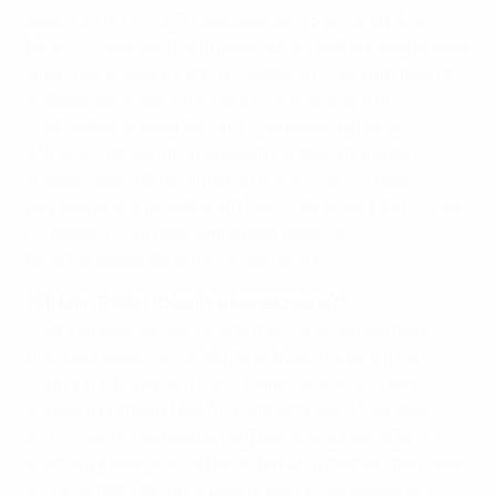
selecção principal do seu país aos 18 anos, em Março
de 2010 – apenas dois meses após a estreia pela equipa
principal do Ajax e cedo se destacou como um talento
indispensável para a Dinamarca graças à sua
criatividade e visão de jogo. O experiente médio-
ofensivo sofreu uma paragem cardíaca durante o
primeiro jogo da Dinamarca no EURO 2020, mas
regressou aos relvados em Março de 2022 e tornou-se
no jogador com mais jogos pela selecção
dinamarquesa durante o EURO 2024.
151: Edin Džeko (Bósnia e Herzegovina)*
O alto e poderoso avançado marcou o seu primeiro
golo pela selecção no dia de estreia, numa vitória
contra a Turquia, em 2007, e ajudou a levar a sua
equipa à primeira fase final importante, o Mundial
2014. Capitão da equipa há mais de uma década, o
Diamante Bósnio é há muito tempo o melhor marcador
e o recordista de jogos pela Bósnia e Herzegovina,