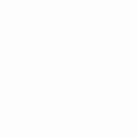
somar o 197º jogo pela selecção, contra o
Liechtenstein, a 23 de Março de 2023, no qual marcou
dois golos. Elevou a sua marca para 199 contra a
Bósnia e Herzegovina, em jogo de qualificação do UEFA
EURO 2024, a 17 de Junho de 2023, antes de atingir a
marca dos 200 jogos frente à Islândia, três dias depois.
Cristiano Ronaldo fala da vitória "especial" na Nations League
O total de Ronaldo supera o anterior máximo europeu
anterior de 180 estabelecido por Sergio Ramos, da
Espanha, em 2021, enquanto o jogo contra Marrocos
nos quartos-de-final do Campeonato do Mundo de
2022 tinha-o colocado a par do anterior recorde
mundial, de 196, detido por Bader Al-Mutawa, do
Kuwait. Agora, o astro luso de 39 anos está mais
isolado no topo.