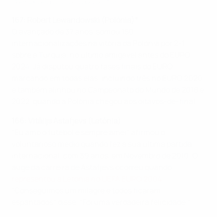
Destaques da carreira de Iker Casillas
167: Robert Lewandowski (Polónia)
*
O avançado de 37 anos, somou 150
internacionalizações na vitória da Polónia por 2-1
sobre a Turquia, no último amigável antes do EURO
2024. Já disputou quatro fases finais do EURO,
marcando em todas elas, incluindo três no EURO 2020,
e também alinhou no Campeonato do Mundo de 2018 e
2022, quando a Polónia chegou aos oitavos-de-final.
166: Vitālijs Astafjevs (Letónia)
"Eu amo o futebol e sempre amei", afirmou o
voluntarioso médio quando fez a sua última partida
internacional, com 39 anos, em Novembro de 2010. O
auge da carreira de Astafjevs ocorreu quando
representou a Letónia no UEFA EURO 2004
:
"Conseguimos um milagre e todos ficaram
espantados" disse. "Foi uma verdadeira felicidade."