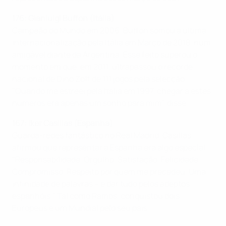
176: Gianluigi Buffon (Itália)
Campeão do Mundo em 2006, Buffon somou a última
internacionalização pela Itália em Março de 2018, num
amigável diante da Argentina. Esse feito superou o
momento em que, em 2011, ultrapassou o recorde
nacional de Dino Zoff de 111 jogos pela selecção.
"Quando me estreei pela Itália em 1997, chegar a estes
números era apenas um sonho para mim", disse.
167: Iker Casillas (Espanha)
Guarda-redes fantástico no Real Madrid, Casillas
afirmou que representar a Espanha era algo especial:
"Responsabilidade. Orgulho. Satisfação. Felicidade.
Compromisso. Respeito por quem me precedeu. Uma
infinidade de palavras – e dar tudo pelos adeptos
espanhóis." Tal como Ramos, conquistou dois
Europeus e um Mundial pelo seu país.