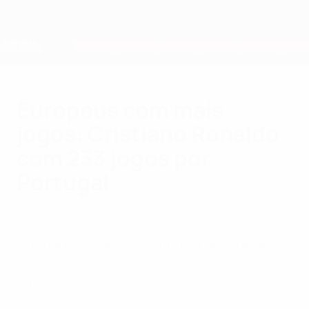
Saltar
para
o
Nations League e Women's EURO
Obtenha
conteúdo
Resultados em directo e estatísticas
principal
Qualificação Europeia
Europeus com mais
jogos: Cristiano Ronaldo
com 233 jogos por
Portugal
domingo, 12 de julho de 2026
Cristiano Ronaldo continua a desbravar
novos caminhos como jogador com mais
internacionalizações.