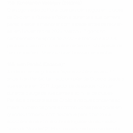
159: Konstantin Vassiljev (Estónia)
O antigo médio do Flora, que também jogou em clubes
da Eslovénia, Rússia e Polónia durante a sua carreira,
parecia estar a melhorar com a idade antes de retirar-
se, em Novembro de 2024. Marcou 13 golos no
campeonato na época de 2022 – é preciso ir a 2006
para ver o seu último remate certeiro –, isto apesar de
ter completado 38 anos durante essa campanha.
158: Ivan Perišić (Croácia)*
Ainda a marcar golos e a fazer assistências aos 37
anos, Ivan Perišić tem sido um pilar da Croácia desde a
sua estreia em 2011. Jogador de destaque no Inter
durante o auge da sua carreira ao nível de clubes,
Perišić é o recordista da Croácia no que concerne ao
maior número de golos e contribuições para golos em
grandes torneios, com destaque para o tento e a
assistência na vitória sobre a Inglaterra nas meias-
finais do Mundial 2018 e o remate certeiro na derrota