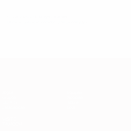
© 1998-2026 UEFA. All rights reserved.
Última actualização: domingo, 12 de julho de 2026
Qualificação Europeia
Jogos
Equipas
Grupos
Notícias
UEFA.tv
Sobre
Estatísticas
Loja
VISITE
TAMBÉM