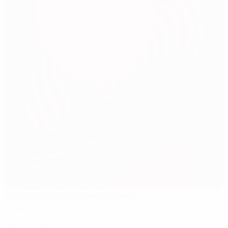
Stadio Georgios Karaiskakis
Pireu
Árbitros