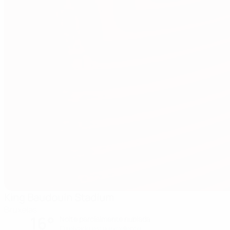
King Baudouin Stadium
Bruxelas
16°
Noite parcialmente nublada
O relvado está excelente