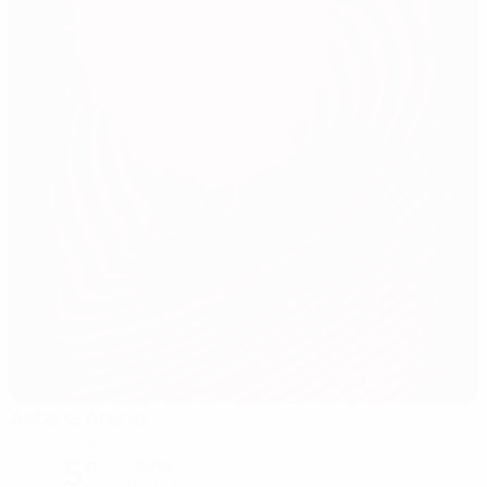
Astana Arena
Nur–Sultan
5°
Chuva
O relvado está excelente