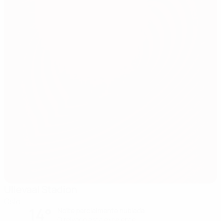
Ullevaal Stadion
Oslo
14°
Noite parcialmente nublada
O relvado está excelente