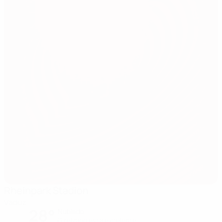
Rheinpark Stadion
Vaduz
28°
Nublado
O relvado está excelente