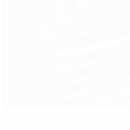
Štadión Antona Malatinského
Trnava
29°
Sol
O relvado está excelente