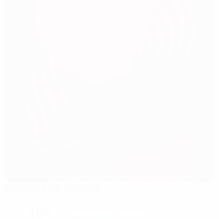
Estádio José Alvalade
Lisboa
15°
Noite parcialmente nublada
O relvado está excelente