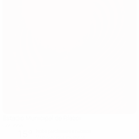
Estadio Municipal de Riazor
Corunha
15°
Noite parcialmente nublada
O relvado está excelente