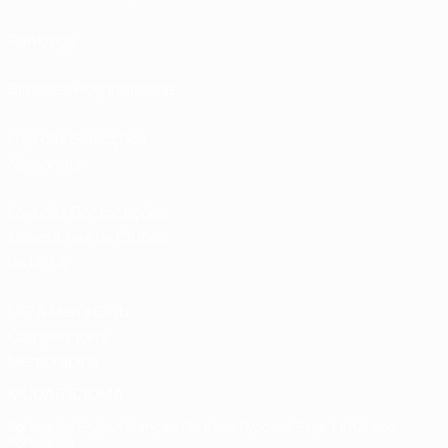
Rankings
Bilhetes/Hospitalidade
Loja das Selecções
Nacionais
Loja das Competições
Masculinas de Clubes
da UEFA
UEFA Men's Club
Competitions
Memorabilia
MUDAR IDIOMA
Português
English
Français
Deutsch
Русский
Español
Italiano
Português