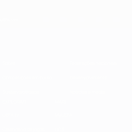
Saltar
para
o
conteúdo
principal
Home
Sobre
Federações nacionais
Competições em curso
Desenvolvimento
Sustentabilidade
Notícias e media
EXPLORAR
MAIS
UEFA.tv
MyUEFA
Calendário de jogos
UC3