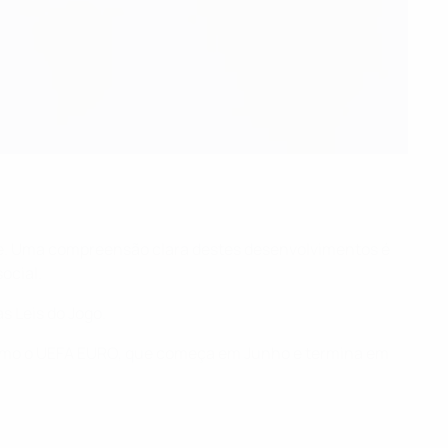
ente. Uma compreensão clara destes desenvolvimentos é
ocial.
s Leis do Jogo.
 como o UEFA EURO, que começa em Junho e termina em