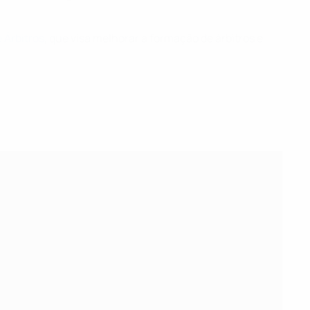
 Árbitros
, que visa melhorar a formação de árbitros e