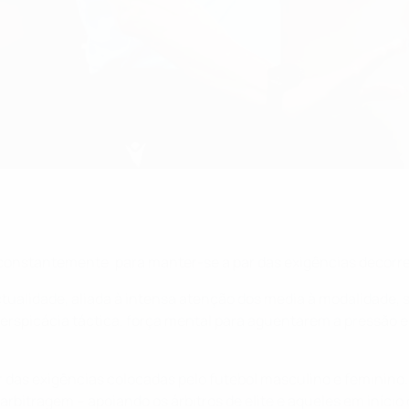
e constantemente, para manter-se a par das exigências decorr
tualidade, aliada à intensa atenção dos media à modalidade, s
erspicácia táctica, força mental para aguentarem a pressão 
r das exigências colocadas pelo futebol masculino e feminin
itragem – apoiando os árbitros de elite e aqueles em início de