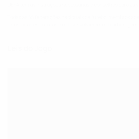
UEFA têm as instruções necessárias e conselhos para as 
Todas as 55 federações nacionais de futebol membros ad
reforçar as estruturas e o desenvolvimento da arbitragem
Leis do Jogo