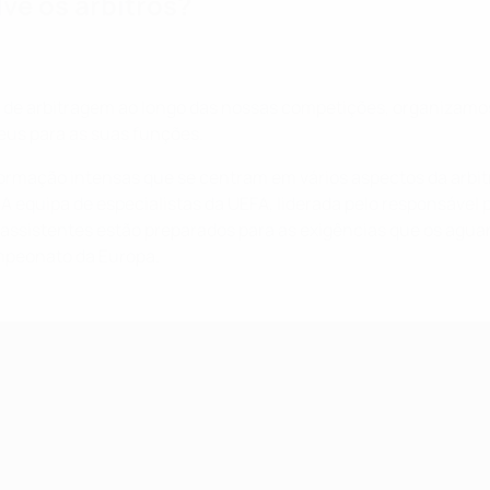
ve os árbitros?
s de arbitragem ao longo das nossas competições, organizamo
peus para as suas funções.
ormação intensas que se centram em vários aspectos da arbitr
A equipa de especialistas da UEFA, liderada pelo responsável 
os assistentes estão preparados para as exigências que os agu
mpeonato da Europa.