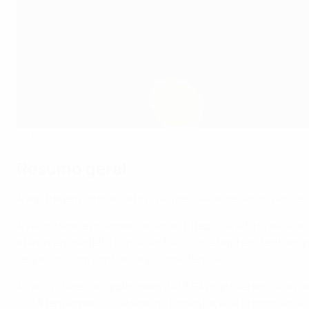
UEFA via Getty Images
Resumo geral
A arbitragem ao mais alto nível precisa de desenvolver-s
A velocidade e movimentação do futebol de alto nível da ac
atletas em perfeita condição física, que também tenham p
segundos com confiança e consistência.
As actividades de arbitragem da UEFA mantiveram-se a pa
UEFA tem especial cuidado na fomentação e promoção da arb