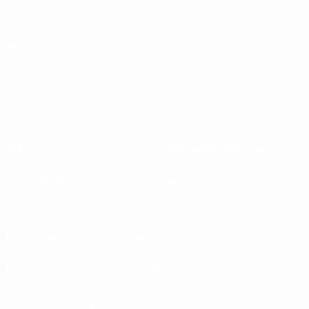
Saltar
para
o
conteúdo
principal
Home
Sobre
Federações nacionais
Competições em curso
Desenvolvimento
Sustentabilidade
Notícias e media
EXPLORAR
MAIS
UEFA.tv
MyUEFA
Calendário de jogos
UC3