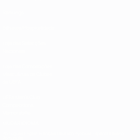
Rankings
Bilhetes/Hospitalidade
Loja das Selecções
Nacionais
Loja das Competições
Masculinas de Clubes
da UEFA
UEFA Men's Club
Competitions
Memorabilia
MUDAR IDIOMA
Português
English
Français
Deutsch
Русский
Español
Italiano
Português