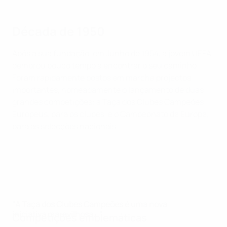
Década de 1950
Após a sua fundação, em Junho de 1954, a jovem UEFA
demorou pouco tempo a encontrar o seu caminho.
Foram rapidamente postos em marcha projectos
importantes, nomeadamente o lançamento de duas
grandes competições: a Taça dos Clubes Campeões
Europeus, para os clubes, e o Campeonato da Europa,
para as selecções nacionais.
"A Taça dos Clubes Campeões é uma nova
iniciativa maravilhosa..."
Competições emblemáticas