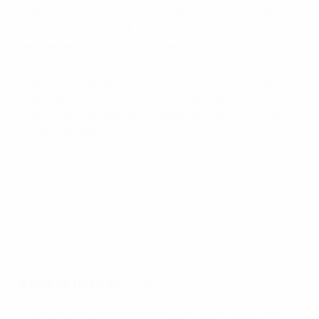
Aigner a assumir o cargo de director-executivo. Em
Abril de 2002, Lennart Johansson foi reeleito
presidente para um quarto mandato. Dois anos mais
tarde, outro sueco, Lars-Christer Olsson, substituiu
Aigner no cargo de director-executivo, uma vez que
Aigner se reformou no 50º ano de existência da UEFA –
33 dos quais passados honrosamente ao serviço do
futebol europeu.
"As nossas estruturas podem evoluir, mas as
A nossa missão
nossas convicções fundamentais são
inabaláveis."
O Campeonato da Europa de 2004 (EURO 2024), em