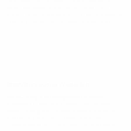
1976 – este último sucesso ficou marcado por um
penálti extravagante marcado pela lenda checa
Antonín Panenka, que selou a vitória da sua equipa na
final contra os germânicos, detentores do troféu.
"Era a forma mais fácil e mais simples de marcar
Presidente Gustav Wiederkehr
um golo."
Em 1972, a morte do nosso presidente Gustav
Antonín Panenka sobre o audacioso
Wiederkehr foi motivo de tristeza. O seu sucessor, o
pénalti que deu à Checoslováquia o
italiano Artemio Franchi, estava destinado a dar um
título do EURO em 1976
enorme contributo para a modernização das
competições da UEFA, reforçando a popularidade do