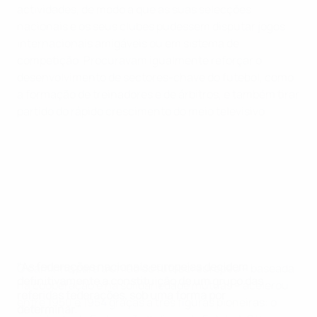
actividades, de modo a que as suas selecções
nacionais e os seus clubes pudessem disputar jogos
internacionais amigáveis ou em sistema de
competição. Procuravam igualmente reforçar o
desenvolvimento de sectores-chave do futebol, como
a formação de treinadores e de árbitros, e também tirar
partido do rápido crescimento do meio televisivo.
"As federações nacionais europeias decidem
O caminho para a união do futebol europeu – baseada
definitivamente a constituição de um grupo das
na cooperação e na solidariedade mútuas – acelerou
referidas federações, sob uma forma por
entre 1950 e 1954 graças a três figuras pioneiras: o
determinar."