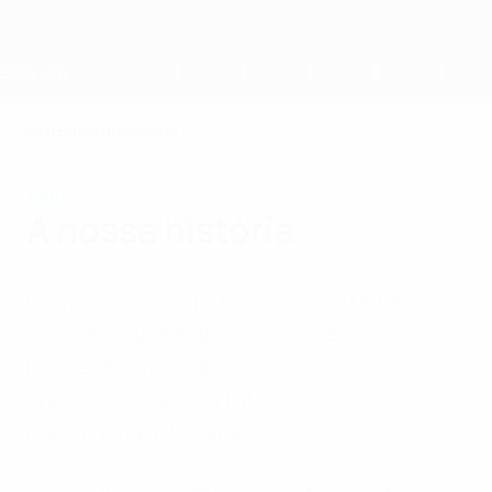
Saltar
para
o
conteúdo
principal
Home
Conteúdo da página
Sobre
A nossa história
Começando com a fundação da UEFA em
1954, acompanhamos os jogos e
momentos marcantes que moldaram 70
anos de história do futebol europeu –
dentro e fora do campo.