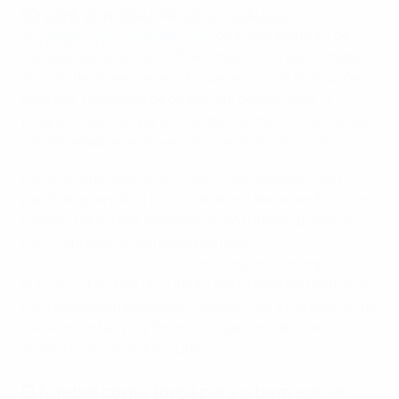
Portugal, assinalou o lançamento do nosso
programa
A UEFA sublinha os seus valores
de desenvolvimento HatTrick
, que distribui mais de
fundamentais, 2006
metade das receitas do EURO masculino pelo futebol,
através de projectos geridos pelas nossas federações-
membro. Renovado de quatro em quatro anos, o
programa evoluiu para uma das maiores iniciativas de
solidariedade e de desenvolvimento no desporto.
Durante a década, a UEFA reforçou também o seu
papel de guardiã da modalidade, estabelecendo novas
normas para a boa governação do futebol: primeiro,
com a aprovação do nosso pioneiro
sistema de
licenciamento de clubes
– um conjunto de requisitos
que os clubes têm de cumprir para poderem participar
nas nossas competições –, depois com a introdução de
medidas de fair play financeiro para estabilizar a
gestão financeira dos clubes.
O futebol como força para o bem social