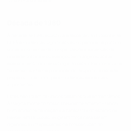
futebol na sociedade.
Década de 1980
A década de 1980 assistiu à adaptação do futebol e da
UEFA a mudanças significativas no panorama político,
social e comercial da Europa. Desde a expansão da
unidade política e os avanços tecnológicos, até ao
aparecimento do marketing e do patrocínio como uma
ferramenta vital na promoção do desporto, a década
preparou o caminho para mudanças ainda mais
importantes.
Estes não foram os únicos desafios que enfrentámos.
A trágica morte do nosso presidente Artemio Franchi
num acidente de viação e a catástrofe do estádio de
Heysel, em Bruxelas, exigiram força para serem
digeridas e ultrapassadas na prossecução do