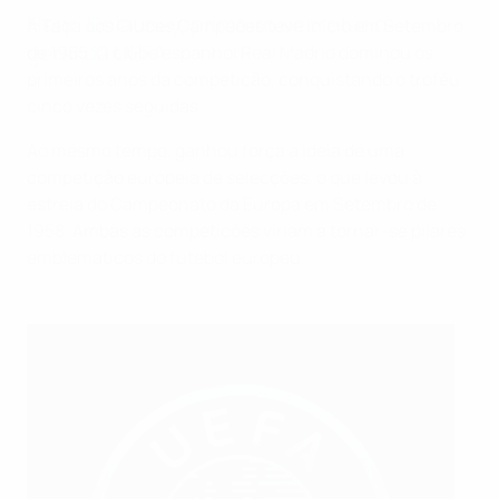
Henri Delaunay, primeiro secretário-
A Taça dos Clubes Campeões teve início em Setembro
geral da UEFA
de 1955. O clube espanhol Real Madrid dominou os
primeiros anos da competição, conquistando o troféu
cinco vezes seguidas.
Ao mesmo tempo, ganhou força a ideia de uma
competição europeia de selecções, o que levou à
estreia do Campeonato da Europa em Setembro de
1958. Ambas as competições viriam a tornar-se pilares
emblemáticos do futebol europeu.