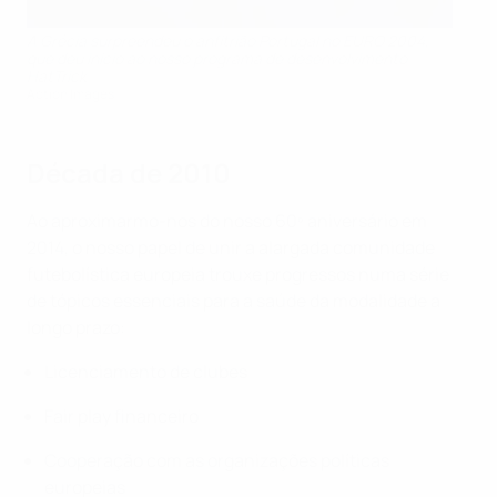
A Grécia surpreendeu o anfitrião Portugal no EURO 2004,
que deu início ao nosso programa de desenvolvimento
HatTrick
Action Images
Década de 2010
Ao aproximarmo-nos do nosso 60º aniversário em
2014, o nosso papel de unir a alargada comunidade
futebolística europeia trouxe progressos numa série
de tópicos essenciais para a saúde da modalidade a
longo prazo:
Licenciamento de clubes
Fair play financeiro
Cooperação com as organizações políticas
europeias