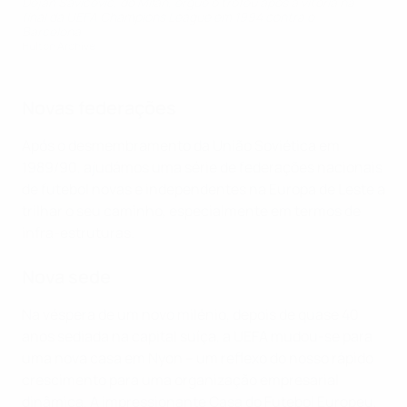
Dejan Savićević, do Milan, ergue o troféu após a vitória na
final da UEFA Champions League em 1994 contra o
Barcelona
Hulton Archive
Novas federações
Após o desmembramento da União Soviética em
1989/90, ajudámos uma série de federações nacionais
de futebol novas e independentes na Europa de Leste a
trilhar o seu caminho, especialmente em termos de
infra-estruturas.
Nova sede
Na véspera de um novo milénio, depois de quase 40
anos sediada na capital suíça, a UEFA mudou-se para
uma nova casa em Nyon – um reflexo do nosso rápido
crescimento para uma organização empresarial
dinâmica. A impressionante Casa do Futebol Europeu,