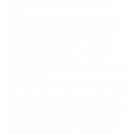
amadurecemos da infância para uma "juventude"
robusta.
A sede da UEFA mudou-se de Paris para a capital da
Suíça, Berna. As nossas operações expandiram-se
para incorporar mais comités de especialistas na
abordagem de temas importantes do futebol, ao
mesmo tempo que iniciámos os nossos primeiros
cursos para treinadores e árbitros. Também
regulamentámos a crescente transmissão de jogos de
futebol na televisão.
A primeira Taça dos Vencedores das Taças
Acrescentámos uma nova competição de clubes ao
nosso calendário – a Taça dos Clubes Vencedores das
Taças, destinada aos vencedores das taças nacionais
da Europa. Em campo, a Taça dos Clubes Campeões
Europeus floresceu, enquanto a Taça das Nações