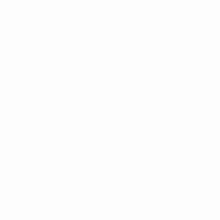
Aleksander Čeferin
Michel Platini, reeleito duas vezes em 2011 e 2015,
demitiu-se em Setembro de 2016 após nove anos como
presidente. O seu sucessor eleito foi o advogado
esloveno Aleksander Čeferin, presidente da Federação
Eslovena de Futebol (NZS) desde 2011. No mesmo ano,
o secretário-geral da UEFA, Gianni Infantino, foi eleito
o nono presidente do organismo mundial de futebol, a
FIFA. Sucedeu-lhe na UEFA o secretário-geral adjunto
e director das federações nacionais, Theodore
Theodoridis (Grécia).
Aleksander Čeferin sublinhou a importância de
reforçar os laços estreitos com as federações-membro
e outros intervenientes do futebol. Os intervenientes
passaram a ter um papel mais importante no nosso