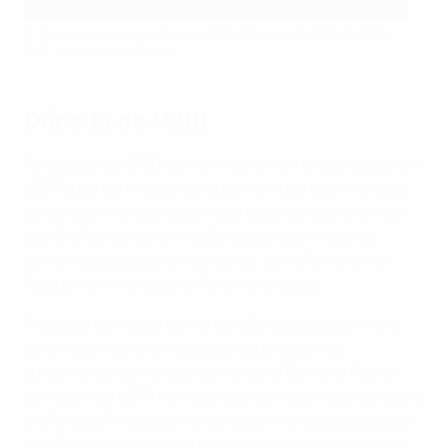
A Suécia venceu o primeiro UEFA Women's EURO em 1984
PA Images via Getty Images
Década de 1990
Na década de 1990 abriram-se novos horizontes para a
UEFA e para o futebol europeu – um período marcado
pelo crescimento explosivo da cobertura televisiva e
dos direitos de transmissão, dos patrocínios e da
comunicação que, em conjunto, transformaram o
futebol num verdadeiro fenómeno global.
A década começou com a eleição do sueco Lennart
Johansson como o nosso quinto presidente.
Juntamente com o secretário-geral Gerhard Aigner,
conduziria a UEFA num período de mudanças rápidas e
profundas. Ambos compreenderam a necessidade de
equilibrar as novas oportunidades comerciais com o