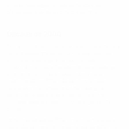
situada nas margens do Lago de Genebra, abriu
oficialmente ao público no Outono de 1999.
Década de 2000
Com o início de um novo milénio, a UEFA reconheceu a
necessidade de alargar o âmbito do seu modelo de
parceria para abranger toda a comunidade
futebolística europeia. Para além dos laços de longa
data com as nossas federações-membro, que
totalizavam 51 em 2000, intensificámos a nossa
relação com outros intervenientes. Ao longo da
década, estabelecemos acordos de cooperação com
os clubes, as ligas e os sindicatos de jogadores da
Europa.
No início da década de 2000, a nossa administração foi
reestruturada, com o então secretário-geral Gerhard