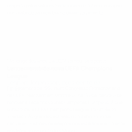
respeito pelos valores tradicionais do futebol europeu,
reinvestindo as receitas no desenvolvimento.
"Ao longo dos anos... a UEFA tornou-se o ponto
Lançamento da nova UEFA Champions
central do futebol europeu."
League
Lennart Johansson, presidente da
Em Setembro de 1991, num Congresso Extraordinário
UEFA
da UEFA, realizado em Montreux, na Suíça, decidiu-se
renovar a Taça dos Clubes Campeões Europeus. A sua
substituta, a UEFA Champions League, foi um êxito
imediato. As grandes estrelas do futebol mundial
cativaram milhões de adeptos nos estádios e em frente
aos televisores por todo o Mundo.