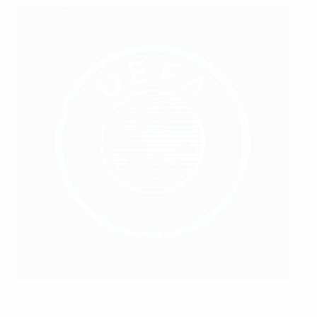
Johan Cruyff sobre o inovador
"futebol total" do Ajax
O Ajax alinhado antes da final da Taça dos Campeões de
1971 – a primeira de três vitórias consecutivas do clube dos
Países Baixos