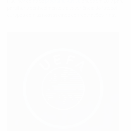
HatTrick como do
programa Assist
, criado em 2017 para
partilhar o conhecimento e a experiência do futebol
europeu com as nossas cinco confederações irmãs.