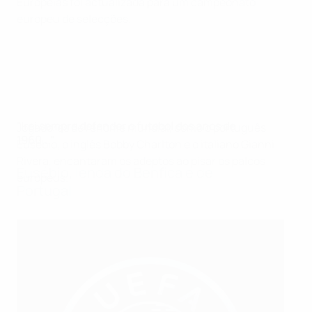
Europeias foi actualizada para um campeonato
europeu de selecções.
"Irei sempre defender o futebol dos anos de
Jogadores de renome mundial, como o português
1960..."
Eusébio, o inglês Bobby Charlton e o italiano Gianni
Rivera, encantaram os adeptos ao pisar os palcos
Eusébio, lenda do Benfica e de
europeus.
Portugal