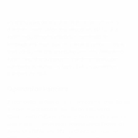
Popperfoto via Getty Images
Foi então a vez de os clubes ingleses assumirem a
dianteira – os triunfos do Liverpool em 1977 e 1978
foram seguidos pela improvável ascensão do
Nottingham Forest, que saiu da relativa obscuridade
para conquistar o título no ano seguinte. Além disso,
foram lançadas duas novas grandes competições
europeias de clubes – a Taça UEFA e a Supertaça
Europeia da UEFA.
O penálti de Panenka
As competições das nossas selecções nacionais foram
também muito importantes. Os dois títulos do
Campeonato da Europa da década foram atribuídos a
uma impressionante equipa da República Federal da
Alemanha (RFA), em 1972, e à Checoslováquia, em