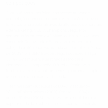
competições
Continuámos a aperfeiçoar as nossas principais
competições: em campo, com a introdução de novos
formatos, e fora dele, através de alterações comerciais
e de marketing. A UEFA Champions League foi
ganhando força, com o AC Milan, de Itália, e os clubes
espanhóis Real Madrid e Barcelona a erguerem o
cobiçado troféu duas vezes cada um durante a década.
Em 2009/10, a UEFA Europa League sucedeu à Taça
UEFA – uma mudança destinada a reforçar a
identidade da competição. O futebol feminino, o
futebol jovem e o futsal também registaram um rápido
progresso e uma maior visibilidade.
Três finais bem-sucedidas do EURO masculino –
Bélgica/Países Baixos (2000), Portugal (2004) e
Áustria/Suíça (2008) – sublinharam a qualidade e a
popularidade do futebol das selecções nacionais do