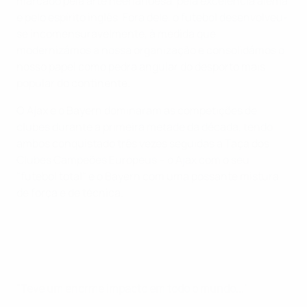
marcado pela arte neerlandesa, pela excelência alemã
e pelo espírito inglês. Fora dele, o futebol desenvolveu-
se incomensuravelmente, à medida que
modernizámos a nossa organização e consolidámos o
nosso papel como pedra angular do desporto mais
popular do continente.
O Ajax e o Bayern dominaram as competições de
clubes durante a primeira metade da década, tendo
ambos conquistado três vezes seguidas a Taça dos
Clubes Campeões Europeus – o Ajax com o seu
"futebol total" e o Bayern com uma possante mistura
de força e de técnica.
"Teve um enorme impacto em todo o mundo..."