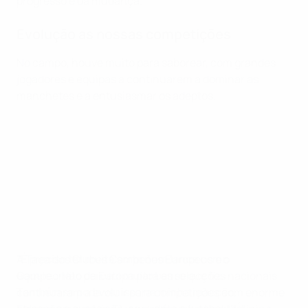
progresso e da mudança.
Evolução as nossas competições
No campo, houve muito para saborear, com grandes
jogadores e equipas a continuarem a dominar as
manchetes e a entusiasmar os adeptos.
"É preciso ter muita sorte num lance como
A Taça dos Clubes Campeões Europeus e o
aquele... Não percebi muito bem o que fiz.
Campeonato da Europa para as selecções nacionais
Também se pode ver isso na minha reacção.
continuaram a evoluir para competições com enorme