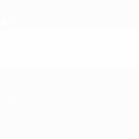
Saltar
para
o
conteúdo
principal
UEFA Sub-17 Feminino
Vídeos
Resumos
UEFA Sub-17 Feminino
Jogos
Sorteios
Vídeos
Equipas
SITES' DA REDE UEFA
UEFA.com