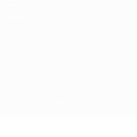
Fundação UEFA
MUDAR IDIOMA
Português
English
Français
Deutsch
Русский
Español
Italia
Privacidade
Termos e condições
Política de cookies
Definições de cookies
© 1998-2026 UEFA. Todos os direitos reservados
A palavra UEFA, o logótipo da UEFA e todas as marcas relativas às c
utilizadas para qualquer fim comercial. A utilização do UEFA.com imp