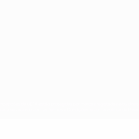
no
Português
ompetições da UEFA estão protegidas por marcas registadas e/ou direi
lica o seu acordo com os Termos e Condições, e com a Política de Priva