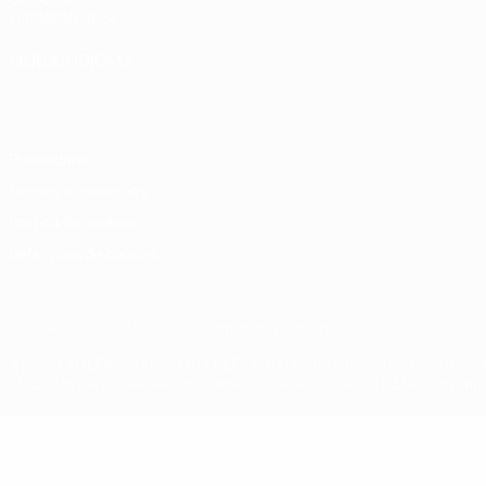
Fundação UEFA
MUDAR IDIOMA
Português
English
Français
Deutsch
Русский
Español
Italia
Privacidade
Termos e condições
Política de cookies
Definições de cookies
© 1998-2026 UEFA. Todos os direitos reservados
A palavra UEFA, o logótipo da UEFA e todas as marcas relativas às c
utilizadas para qualquer fim comercial. A utilização do UEFA.com imp