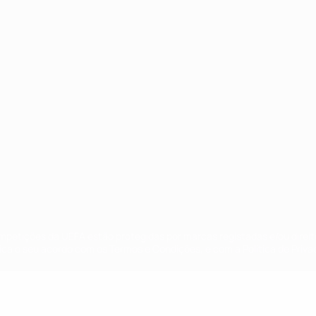
no
Português
ompetições da UEFA estão protegidas por marcas registadas e/ou direi
lica o seu acordo com os Termos e Condições, e com a Política de Priva