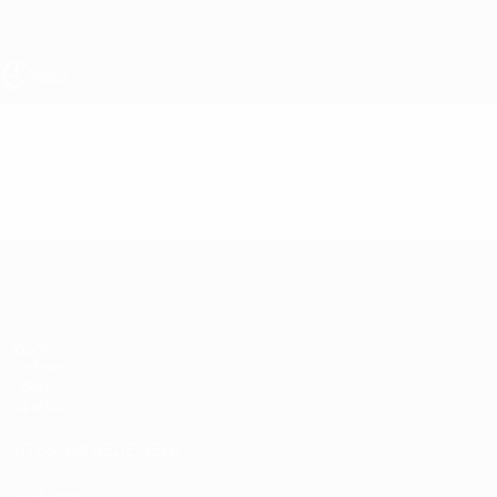
Saltar
para
o
conteúdo
principal
UEFA Sub-17 Feminino
Vídeos
Destaques
UEFA Sub-17 Feminino
Jogos
Sorteios
Vídeos
Equipas
SITES' DA REDE UEFA
UEFA.com