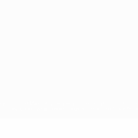
no
Português
ompetições da UEFA estão protegidas por marcas registadas e/ou direi
lica o seu acordo com os Termos e Condições, e com a Política de Priva