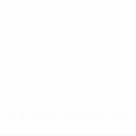
* Suspensa até indicação em contrário. <a
href='https://pt.uefa.com/insideuefa/mediaservices/medi
148df3b7106d-c8b619c60f97-1000--fifa-uefa-suspendem-
equipas-e-seleccoes-russas-de-todas-as-prov/'>Mais
informações</a>