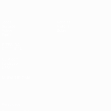
UEFA Sub-17 Feminino
Jogos
Notícias
Sorteios
História
Vídeos
Sobre
Equipas
SITES' DA
REDE UEFA
UEFA.com
Fundação
UEFA
MUDAR IDIOMA
Português
English
Français
Deutsch
Русский
Español
Italiano
Português
Privacidade