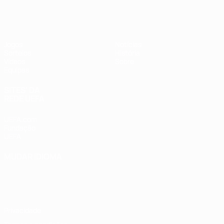
UEFA Sub-17 Feminino
Jogos
Notícias
Sorteios
História
Vídeos
Sobre
Equipas
SITES' DA
REDE UEFA
UEFA.com
Fundação
UEFA
MUDAR IDIOMA
Português
English
Français
Deutsch
Русский
Español
Italiano
Português
Privacidade