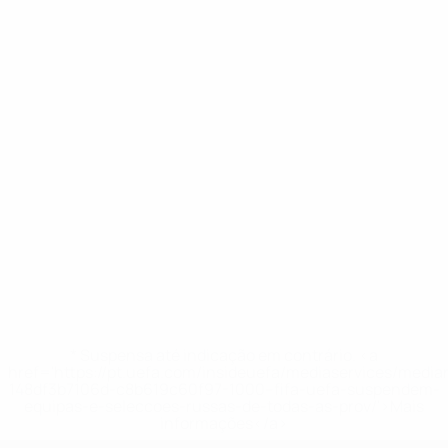
* Suspensa até indicação em contrário. <a
href='https://pt.uefa.com/insideuefa/mediaservices/medi
148df3b7106d-c8b619c60f97-1000--fifa-uefa-suspendem-
equipas-e-seleccoes-russas-de-todas-as-prov/'>Mais
informações</a>